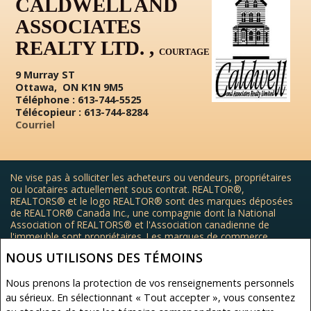
CALDWELL AND
ASSOCIATES
REALTY LTD. ,
COURTAGE
9 Murray ST
Ottawa, ON K1N 9M5
Téléphone : 613-744-5525
Télécopieur : 613-744-8284
Courriel
Ne vise pas à solliciter les acheteurs ou vendeurs, propriétaires
ou locataires actuellement sous contrat. REALTOR®,
REALTORS® et le logo REALTOR® sont des marques déposées
de REALTOR® Canada Inc., une compagnie dont la National
Association of REALTORS® et l'Association canadienne de
l'immeuble sont propriétaires. Les marques de commerce
REALTOR® servent à distinguer les services immobiliers offerts
NOUS UTILISONS DES TÉMOINS
par les courtiers et agents d'immeuble en tant que membres de
l'ACI. Les marques d'homologation S.I.A.® /MLS®, Service inter-
Nous prenons la protection de vos renseignements personnels
agences®, et leurs logos respectifs sont la propriété de l'ACI, et
ils servent à identifier les services immobiliers que fournissent
au sérieux. En sélectionnant « Tout accepter », vous consentez
les courtiers et agents d'immeuble membres de l'ACI.